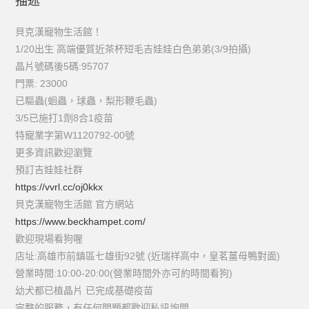
描述
貝克漢寵物生活館！
1/20出生 高端優質近茶杯短毛吉娃娃白色弟弟(3/9拍攝)
晶片號碼後5碼:95707
門票: 23000
已驅蟲(蛔蟲，球蟲，梨形鞭毛蟲)
3/5已施打1劑8合1疫苗
特寵業字第W1120792-00號
更多資訊歡迎瀏覽
預訂吉娃娃社群
https://vvrl.cc/oj0kkx
貝克漢寵物生活館 官方網站
https://www.beckhampet.com/
歡迎現場看狗喔
店址:高雄市前鎮區七雄街92號 (近瑞祥高中，皇茗薑母鴨對面)
營業時間:10:00-20:00(營業時間外亦可約時間看狗)
幼犬都已植晶片 已完成基礎疫苗
完整的服務，有任何問題都歡迎私訊詢問