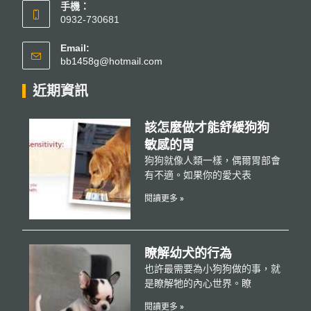
手機：
0932-730681
Email:
bb1458g@hotmail.com
近期資訊
該怎麼做才能舒緩狗狗
敏感的胃
狗狗就像人類一樣，偶爾胃部會
有不適。如果你的愛犬表
閱讀更多 »
瞭解幼犬的行為
也許最需要為小狗狗做的事，就
是瞭解牠的內心世界。瞭
閱讀更多 »