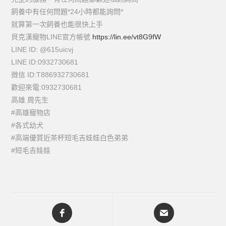
飼養中有任何問題*24小時都能詢問*
就算第一次飼養也能很快上手
貝克漢寵物LINE官方帳號
https://lin.ee/vt8G9fW
LINE ID: @615uicvj
LINE ID:0932730681
微信 ID:T886932730681
歡迎來電:0932730681
高雄 周先生
#高雄寵物店
#各式幼犬
#高端優質近茶杯短毛吉娃娃白色弟弟
#短毛吉娃娃