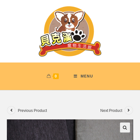
0
MENU
Previous Product
Next Product
🔍