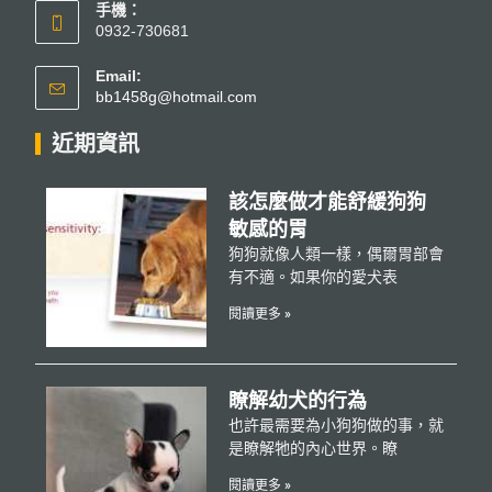
手機：
0932-730681
Email:
bb1458g@hotmail.com
近期資訊
該怎麼做才能舒緩狗狗
敏感的胃
狗狗就像人類一樣，偶爾胃部會
有不適。如果你的愛犬表
閱讀更多 »
瞭解幼犬的行為
也許最需要為小狗狗做的事，就
是瞭解牠的內心世界。瞭
閱讀更多 »