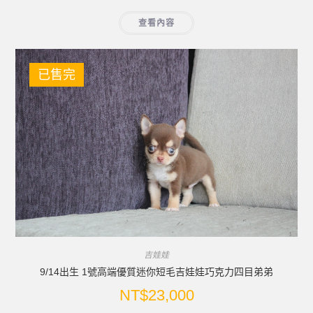
查看內容
已售完
吉娃娃
9/14出生 1號高端優質迷你短毛吉娃娃巧克力四目弟弟
NT$
23,000