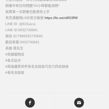
飼養中有任何問題*24小時都能詢問*
就算第一次飼養也能很快上手
貝克漢寵物LINE官方帳號
https://lin.ee/vt8G9fW
LINE ID: @615uicvj
LINE ID:0932730681
微信 ID:T886932730681
歡迎來電:0932730681
高雄 周先生
#高雄寵物店
#各式幼犬
#高端優質茶杯長毛吉娃娃巧克力四目妹妹
#長毛吉娃娃