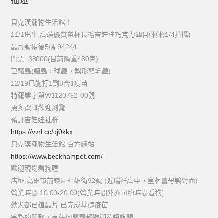
描述
貝克漢寵物生活館！
11/1出生 高端優質茶杯長毛吉娃娃巧克力四目妹妹(1/4拍攝)
晶片號碼後5碼:94244
門票: 38000(目前體重480克)
已驅蟲(蛔蟲，球蟲，梨形鞭毛蟲)
12/19已施打1劑8合1疫苗
特寵業字第W1120792-00號
更多資訊歡迎瀏覽
預訂吉娃娃社群
https://vvrl.cc/oj0kkx
貝克漢寵物生活館 官方網站
https://www.beckhampet.com/
歡迎現場看狗喔
店址:高雄市前鎮區七雄街92號 (近瑞祥高中，皇茗薑母鴨對面)
營業時間:10:00-20:00(營業時間外亦可約時間看狗)
幼犬都已植晶片 已完成基礎疫苗
完整的服務，有任何問題都歡迎私訊詢問