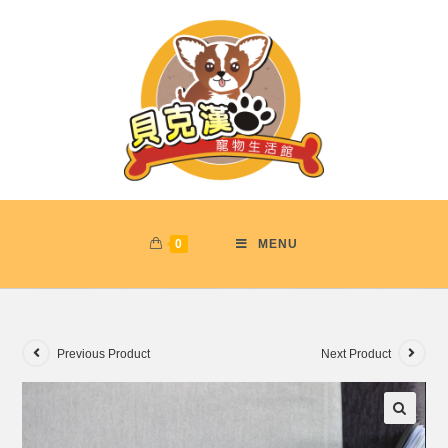
0
MENU
Previous Product
Next Product
🔍