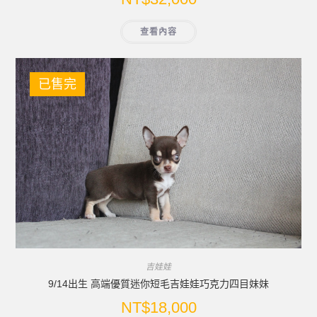
查看內容
已售完
吉娃娃
9/14出生 高端優質迷你短毛吉娃娃巧克力四目妹妹
NT$
18,000