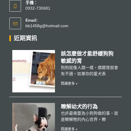
手機：
0932-730681
Email:
bb1458g@hotmail.com
近期資訊
該怎麼做才能舒緩狗狗
敏感的胃
狗狗就像人類一樣，偶爾胃部會
有不適。如果你的愛犬表
閱讀更多 »
瞭解幼犬的行為
也許最需要為小狗狗做的事，就
是瞭解牠的內心世界。瞭
閱讀更多 »