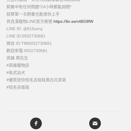
飼養中有任何問題*24小時都能詢問*
就算第一次飼養也能很快上手
貝克漢寵物LINE官方帳號
https://lin.ee/vt8G9fW
LINE ID: @615uicvj
LINE ID:0932730681
微信 ID:T886932730681
歡迎來電:0932730681
高雄 周先生
#高雄寵物店
#各式幼犬
#優質迷你短毛吉娃娃黃白花弟弟
#短毛吉娃娃