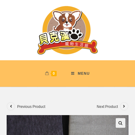
0
MENU
Previous Product
Next Product
🔍