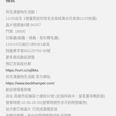
描述
貝克漢寵物生活館！
11/26出生 1號優質迷你短毛吉娃娃黃白花弟弟(1/13拍攝)
晶片號碼後5碼:94257
門票: 18000
已驅蟲(蛔蟲，球蟲，梨形鞭毛蟲)
115/1/5已施打1劑8合1疫苗
特寵業字第W1120792-00號
更多資訊歡迎瀏覽
預訂吉娃娃社群
https://vvrl.cc/oj0kkx
貝克漢寵物生活館 官方網站
https://www.beckhampet.com/
歡迎現場看狗喔
店址:高雄市前鎮區七雄街92號 (近瑞祥高中，皇茗薑母鴨對面)
營業時間:10:00-20:00(營業時間外亦可約時間看狗)
幼犬都已植晶片 已完成基礎疫苗
完整的服務，有任何問題都歡迎私訊詢問