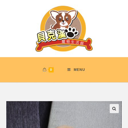
0
MENU
🔍