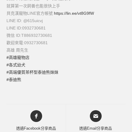
就算第一次飼養也能很快上手
貝克漢寵物LINE官方帳號
https://lin.ee/vt8G9fW
LINE ID: @615uicvj
LINE ID:0932730681
微信 ID:T886932730681
歡迎來電:0932730681
高雄 周先生
#高雄寵物店
#各式幼犬
#高端優質茶杯型泰迪熊妹妹
#泰迪熊
透過Facebook分享商品
透過Email分享商品