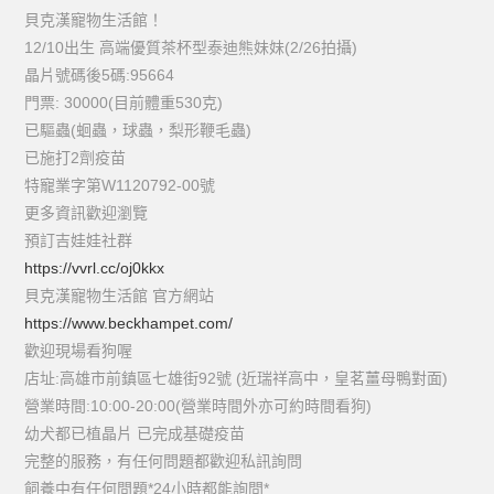
貝克漢寵物生活館！
12/10出生 高端優質茶杯型泰迪熊妹妹(2/26拍攝)
晶片號碼後5碼:95664
門票: 30000(目前體重530克)
已驅蟲(蛔蟲，球蟲，梨形鞭毛蟲)
已施打2劑疫苗
特寵業字第W1120792-00號
更多資訊歡迎瀏覽
預訂吉娃娃社群
https://vvrl.cc/oj0kkx
貝克漢寵物生活館 官方網站
https://www.beckhampet.com/
歡迎現場看狗喔
店址:高雄市前鎮區七雄街92號 (近瑞祥高中，皇茗薑母鴨對面)
營業時間:10:00-20:00(營業時間外亦可約時間看狗)
幼犬都已植晶片 已完成基礎疫苗
完整的服務，有任何問題都歡迎私訊詢問
飼養中有任何問題*24小時都能詢問*