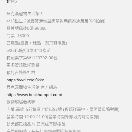
描述
貝克漢寵物生活館！
4/15出生 2號優質迷你型奶茶色瑪爾泰迪弟弟(6/9拍攝)
晶片號碼後5碼:96868
門票: 18000
已驅蟲(蛔蟲，球蟲，梨形鞭毛蟲)
5/25已施打1劑8合1疫苗
特寵業字第W1120792-00號
更多資訊歡迎瀏覽
預訂吉娃娃社群
https://vvrl.cc/oj0kkx
貝克漢寵物生活館 官方網站
https://www.beckhampet.com/
歡迎現場看狗喔
店址:高雄市前鎮區七雄街92號 (近瑞祥高中，皇茗薑母鴨對面)
營業時間:12:00-21:00(營業時間外亦可約時間看狗)
幼犬都已植晶片 已完成基礎疫苗
完整的服務，有任何問題都歡迎私訊詢問