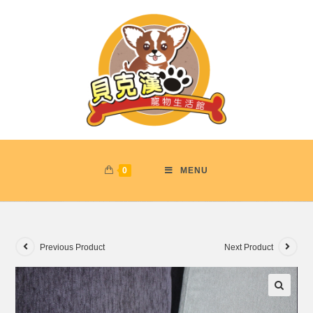
0
MENU
Previous Product
Next Product
🔍