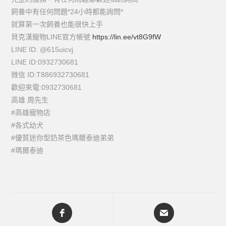
飼養中有任何問題*24小時都能詢問*
就算第一次飼養也能很快上手
貝克漢寵物LINE官方帳號
https://lin.ee/vt8G9fW
LINE ID: @615uicvj
LINE ID:0932730681
微信 ID:T886932730681
歡迎來電:0932730681
高雄 周先生
#高雄寵物店
#各式幼犬
#優質迷你型奶茶色瑪爾泰迪弟弟
#瑪爾泰迪