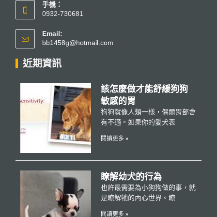
手機：
0932-730681
Email:
bb1458g@hotmail.com
近期資訊
該怎麼做才能舒緩狗狗
敏感的胃
狗狗就像人類一樣，偶爾胃部會
有不適。如果你的愛犬表
閱讀更多 »
瞭解幼犬的行為
也許最需要為小狗狗做的事，就
是瞭解牠的內心世界。瞭
閱讀更多 »