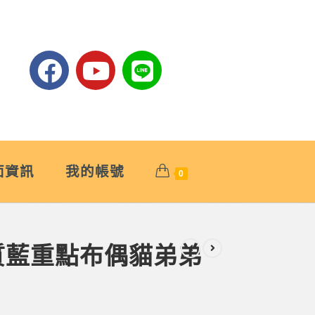
面資訊
我的帳號
0
優質藍重點布偶貓弟弟