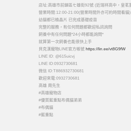
店址:高雄市前鎮區七雄街92號 (近瑞祥高中，皇茗
營業時間:12:00-21:00(營業時間外亦可約時間看貓)
幼貓都已植晶片 已完成基礎疫苗
完整的服務，有任何問題都歡迎私訊詢問
飼養中有任何問題*24小時都能詢問*
就算第一次飼養也能很快上手
貝克漢寵物LINE官方帳號
https://lin.ee/vt8G9fW
LINE ID: @615uicvj
LINE ID:0932730681
微信 ID:T886932730681
歡迎來電:0932730681
高雄 周先生
#高雄寵物店
#優質藍重點布偶貓弟弟
#布偶貓
#藍重點