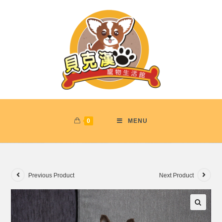
0
MENU
Previous Product
Next Product
🔍