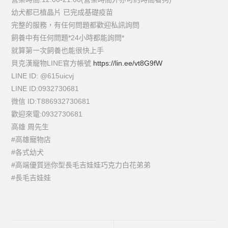
幼犬都已植晶片 已完成基礎疫苗
完整的服務，有任何問題都歡迎私訊詢問
飼養中有任何問題*24小時都能詢問*
就算第一次飼養也能很快上手
貝克漢寵物LINE官方帳號
https://lin.ee/vt8G9fW
LINE ID: @615uicvj
LINE ID:0932730681
微信 ID:T886932730681
歡迎來電:0932730681
高雄 周先生
#高雄寵物店
#各式幼犬
#高端優質迷你型長毛吉娃娃巧克力白花弟弟
#長毛吉娃娃