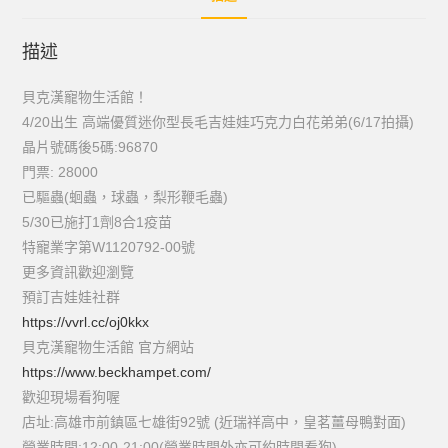
描述
貝克漢寵物生活館！
4/20出生 高端優質迷你型長毛吉娃娃巧克力白花弟弟(6/17拍攝)
晶片號碼後5碼:96870
門票: 28000
已驅蟲(蛔蟲，球蟲，梨形鞭毛蟲)
5/30已施打1劑8合1疫苗
特寵業字第W1120792-00號
更多資訊歡迎瀏覽
預訂吉娃娃社群
https://vvrl.cc/oj0kkx
貝克漢寵物生活館 官方網站
https://www.beckhampet.com/
歡迎現場看狗喔
店址:高雄市前鎮區七雄街92號 (近瑞祥高中，皇茗薑母鴨對面)
營業時間:12:00-21:00(營業時間外亦可約時間看狗)