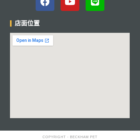
店面位置
COPYRIGHT - BECKHAM PET