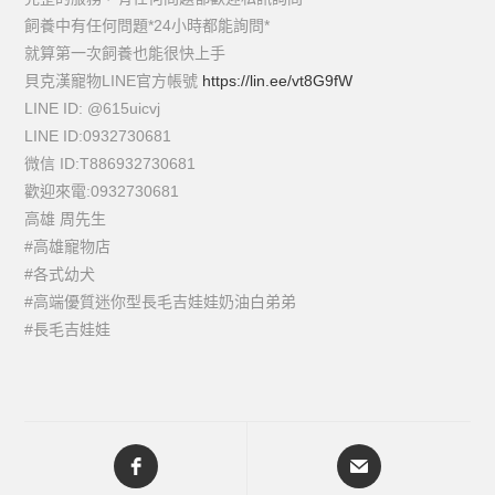
飼養中有任何問題*24小時都能詢問*
就算第一次飼養也能很快上手
貝克漢寵物LINE官方帳號
https://lin.ee/vt8G9fW
LINE ID: @615uicvj
LINE ID:0932730681
微信 ID:T886932730681
歡迎來電:0932730681
高雄 周先生
#高雄寵物店
#各式幼犬
#高端優質迷你型長毛吉娃娃奶油白弟弟
#長毛吉娃娃