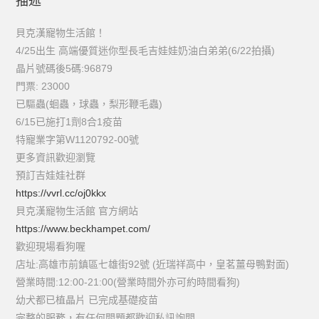
描述
貝克漢寵物生活館！
4/25出生 高端優質迷你型長毛吉娃娃奶油白弟弟(6/22拍攝)
晶片號碼後5碼:96879
門票: 23000
已驅蟲(蛔蟲，球蟲，梨形鞭毛蟲)
6/15已施打1劑8合1疫苗
特寵業字第W1120792-00號
更多資訊歡迎瀏覽
預訂吉娃娃社群
https://vvrl.cc/oj0kkx
貝克漢寵物生活館 官方網站
https://www.beckhampet.com/
歡迎現場看狗喔
店址:高雄市前鎮區七雄街92號 (近瑞祥高中，皇茗薑母鴨對面)
營業時間:12:00-21:00(營業時間外亦可約時間看狗)
幼犬都已植晶片 已完成基礎疫苗
完整的服務，有任何問題都歡迎私訊詢問