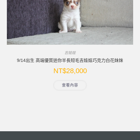
吉娃娃
9/14出生 高端優質迷你半長短毛吉娃娃巧克力白花妹妹
NT$
28,000
查看內容