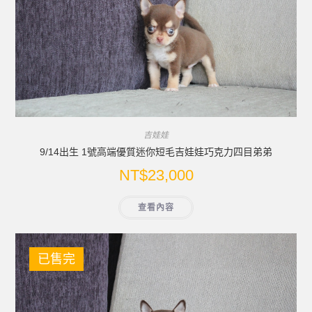
吉娃娃
9/14出生 1號高端優質迷你短毛吉娃娃巧克力四目弟弟
NT$
23,000
查看內容
已售完