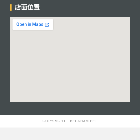
店面位置
COPYRIGHT - BECKHAM PET