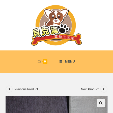
0
MENU
Previous Product
Next Product
🔍