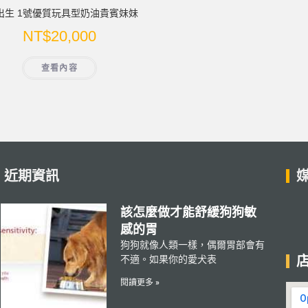
3出生 1號優質玩具型奶油貴賓妹妹
NT$
20,000
查看內容
近期資訊
該怎麼做才能舒緩狗狗敏
感的胃
狗狗就像人類一樣，偶爾胃部會有
不適。如果你的愛犬表
閱讀更多 »