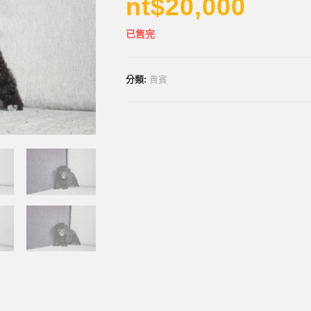
nt$
20,000
已售完
分類:
貴賓