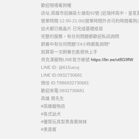
歡迎現場看狗喔
店址:高雄市前鎮區七雄街92號 (近瑞祥高中，皇茗
營業時間:12:00-21:00(營業時間外亦可約時間看狗)
幼犬都已植晶片 已完成基礎疫苗
完整的服務，有任何問題都歡迎私訊詢問
飼養中有任何問題*24小時都能詢問*
就算第一次飼養也能很快上手
貝克漢寵物LINE官方帳號
https://lin.ee/vt8G9fW
LINE ID: @615uicvj
LINE ID:0932730681
微信 ID:T886932730681
歡迎來電:0932730681
高雄 周先生
#高雄寵物店
#各式幼犬
#優質玩具型黑貴賓妹妹
#黑貴賓