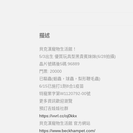
描述
貝克漢寵物生活館！
5/3出生 優質玩具型黑貴賓妹妹(6/28拍攝)
晶片號碼後5碼:96889
門票: 20000
已驅蟲(蛔蟲，球蟲，梨形鞭毛蟲)
6/15已施打1劑8合1疫苗
特寵業字第W1120792-00號
更多資訊歡迎瀏覽
預訂吉娃娃社群
https://vvrl.cc/oj0kkx
貝克漢寵物生活館 官方網站
https://www.beckhampet.com/