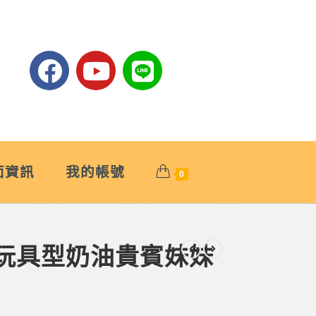
面資訊
我的帳號
0
優質玩具型奶油貴賓妹妹