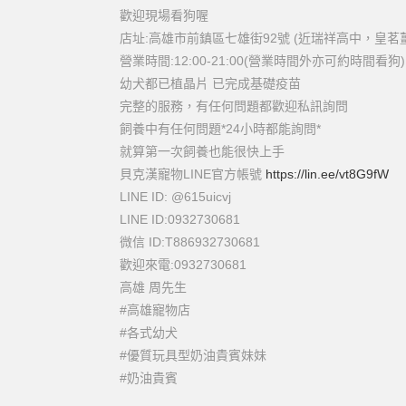
歡迎現場看狗喔
店址:高雄市前鎮區七雄街92號 (近瑞祥高中，皇茗
營業時間:12:00-21:00(營業時間外亦可約時間看狗)
幼犬都已植晶片 已完成基礎疫苗
完整的服務，有任何問題都歡迎私訊詢問
飼養中有任何問題*24小時都能詢問*
就算第一次飼養也能很快上手
貝克漢寵物LINE官方帳號
https://lin.ee/vt8G9fW
LINE ID: @615uicvj
LINE ID:0932730681
微信 ID:T886932730681
歡迎來電:0932730681
高雄 周先生
#高雄寵物店
#各式幼犬
#優質玩具型奶油貴賓妹妹
#奶油貴賓