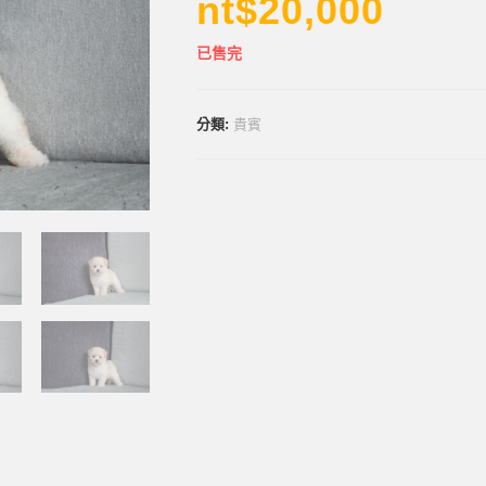
nt$
20,000
已售完
分類:
貴賓