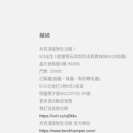
描述
貝克漢寵物生活館！
5/3出生 1號優質玩具型奶油貴賓妹妹(6/28拍攝)
晶片號碼後5碼:96890
門票: 20000
已驅蟲(蛔蟲，球蟲，梨形鞭毛蟲)
6/15已施打1劑8合1疫苗
特寵業字第W1120792-00號
更多資訊歡迎瀏覽
預訂吉娃娃社群
https://vvrl.cc/oj0kkx
貝克漢寵物生活館 官方網站
https://www.beckhampet.com/