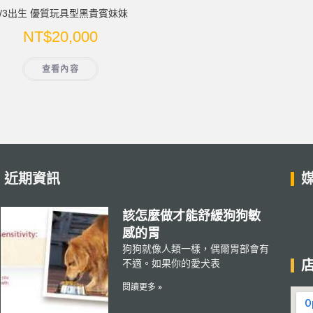
5/3出生 優質玩具型黑貴賓妹妹
NT$
20,000
查看內容
近期資訊
該怎麼做才能舒緩狗狗敏
感的胃
狗狗就像人類一樣，偶爾胃部會有
不適。如果你的愛犬表
閱讀更多 »