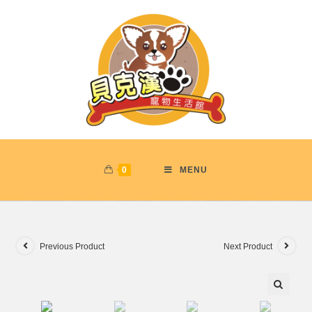
0
MENU
Previous Product
Next Product
🔍