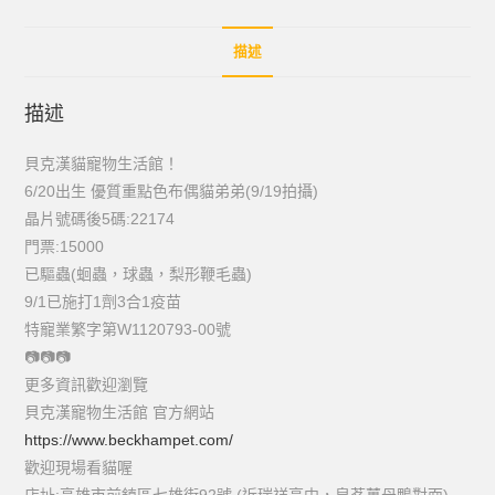
描述
描述
貝克漢貓寵物生活館！
6/20出生 優質重點色布偶貓弟弟(9/19拍攝)
晶片號碼後5碼:22174
門票:15000
已驅蟲(蛔蟲，球蟲，梨形鞭毛蟲)
9/1已施打1劑3合1疫苗
特寵業繁字第W1120793-00號
📷
📷
📷
更多資訊歡迎瀏覽
貝克漢寵物生活館 官方網站
https://www.beckhampet.com/
歡迎現場看貓喔