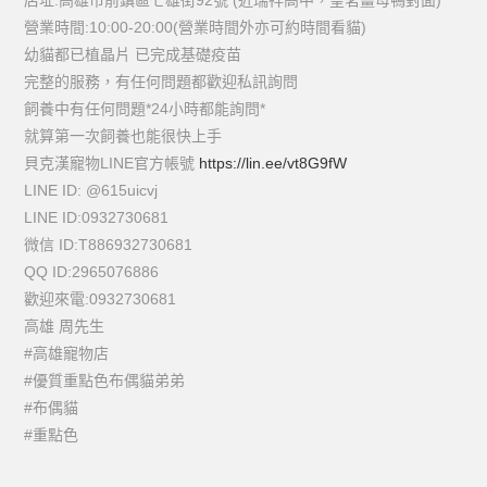
店址:高雄市前鎮區七雄街92號 (近瑞祥高中，皇茗薑母鴨對面)
營業時間:10:00-20:00(營業時間外亦可約時間看貓)
幼貓都已植晶片 已完成基礎疫苗
完整的服務，有任何問題都歡迎私訊詢問
飼養中有任何問題*24小時都能詢問*
就算第一次飼養也能很快上手
貝克漢寵物LINE官方帳號
https://lin.ee/vt8G9fW
LINE ID: @615uicvj
LINE ID:0932730681
微信 ID:T886932730681
QQ ID:2965076886
歡迎來電:0932730681
高雄 周先生
#高雄寵物店
#優質重點色布偶貓弟弟
#布偶貓
#重點色