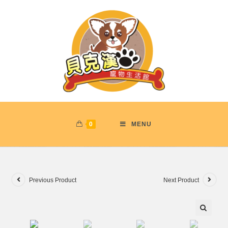
0
MENU
Previous Product
Next Product
🔍