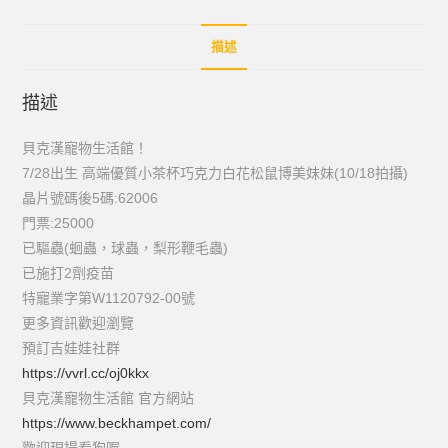
描述
描述
貝克漢寵物生活館！
7/28出生 高端優質小茶杯巧克力白花松鼠博美妹妹(10/18拍攝)
晶片號碼後5碼:62006
門票:25000
已驅蟲(蛔蟲，球蟲，梨形鞭毛蟲)
已施打2劑疫苗
特寵業字第W1120792-00號
更多資訊歡迎瀏覽
預訂吉娃娃社群
https://vvrl.cc/oj0kkx
貝克漢寵物生活館 官方網站
https://www.beckhampet.com/