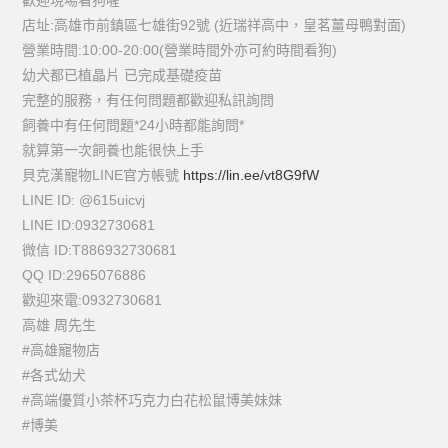
歡迎現場看狗喔
店址:高雄市前鎮區七雄街92號 (近瑞祥高中，皇茗薑母鴨對面)
營業時間:10:00-20:00(營業時間外亦可約時間看狗)
幼犬都已植晶片 已完成基礎疫苗
完整的服務，有任何問題都歡迎私訊詢問
飼養中有任何問題*24小時都能詢問*
就算第一次飼養也能很快上手
貝克漢寵物LINE官方帳號
https://lin.ee/vt8G9fW
LINE ID: @615uicvj
LINE ID:0932730681
微信 ID:T886932730681
QQ ID:2965076886
歡迎來電:0932730681
高雄 周先生
#高雄寵物店
#各式幼犬
#高端優質小茶杯巧克力白花松鼠博美妹妹
#博美