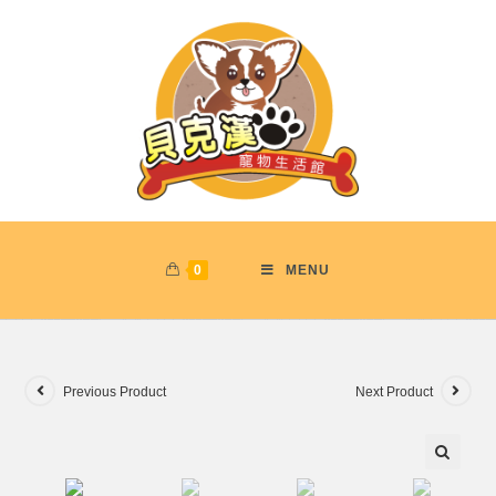
0
MENU
Previous Product
Next Product
🔍