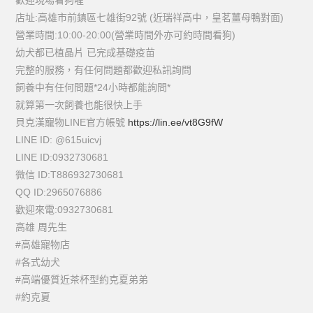
歡迎現場看狗喔
店址:高雄市前鎮區七雄街92號 (近瑞祥高中，皇茗薑母鴨對面)
營業時間:10:00-20:00(營業時間外亦可約時間看狗)
幼犬都已植晶片 已完成基礎疫苗
完整的服務，有任何問題都歡迎私訊詢問
飼養中有任何問題*24小時都能詢問*
就算第一次飼養也能很快上手
貝克漢寵物LINE官方帳號
https://lin.ee/vt8G9fW
LINE ID: @615uicvj
LINE ID:0932730681
微信 ID:T886932730681
QQ ID:2965076886
歡迎來電:0932730681
高雄 周先生
#高雄寵物店
#各式幼犬
#高端優質近茶杯型約克夏弟弟
#約克夏