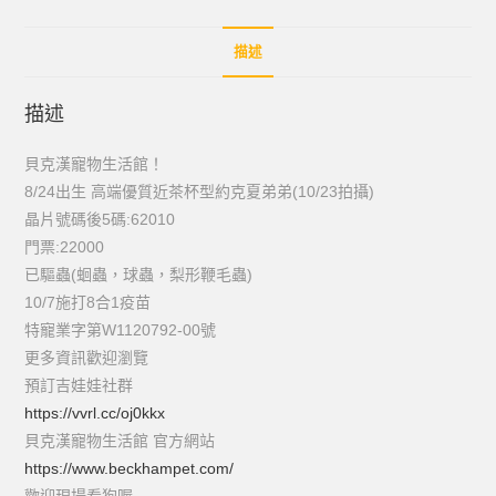
描述
描述
貝克漢寵物生活館！
8/24出生 高端優質近茶杯型約克夏弟弟(10/23拍攝)
晶片號碼後5碼:62010
門票:22000
已驅蟲(蛔蟲，球蟲，梨形鞭毛蟲)
10/7施打8合1疫苗
特寵業字第W1120792-00號
更多資訊歡迎瀏覽
預訂吉娃娃社群
https://vvrl.cc/oj0kkx
貝克漢寵物生活館 官方網站
https://www.beckhampet.com/