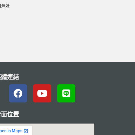
貓妹妹
媒體連結
店面位置