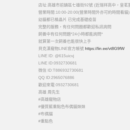
店址:高雄市前鎮區七雄街92號 (近瑞祥高中，皇茗
營業時間:10:00-20:00(營業時間外亦可約時間看貓)
幼貓都已植晶片 已完成基礎疫苗
完整的服務，有任何問題都歡迎私訊詢問
飼養中有任何問題*24小時都能詢問*
就算第一次飼養也能很快上手
貝克漢寵物LINE官方帳號
https://lin.ee/vt8G9fW
LINE ID: @615uicvj
LINE ID:0932730681
微信 ID:T886932730681
QQ ID:2965076886
歡迎來電:0932730681
高雄 周先生
#高雄寵物店
#優質藍重點色布偶貓妹妹
#布偶貓
#重點色