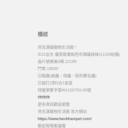
描述
貝克漢貓寵物生活館！
9/22出生 優質藍重點色布偶貓妹妹(11/28拍攝)
晶片號碼後5碼:22188
門票:18000
已驅蟲(蛔蟲，球蟲，梨形鞭毛蟲)
已施打2劑3合1疫苗
特寵業繁字第W1120793-00號
📷
📷
📷
更多資訊歡迎瀏覽
貝克漢寵物生活館 官方網站
https://www.beckhampet.com/
歡迎現場看貓喔