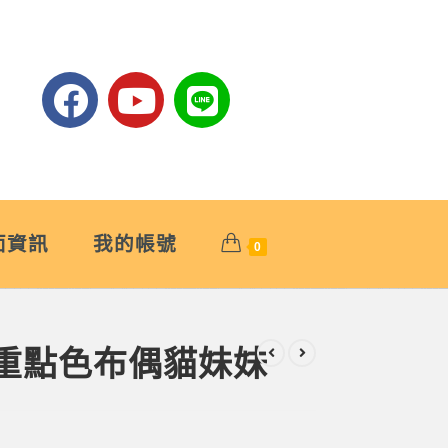
面資訊
我的帳號
0
質藍重點色布偶貓妹妹