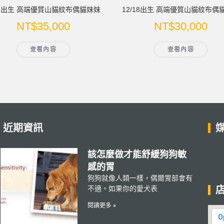
/7出生 高端優質山貓紋布偶貓妹妹
12/18出生 高端優質山貓紋布偶
NT$
35,000
NT$
30,000
查看內容
查看內容
近期資訊
該怎麼做才能舒緩狗狗敏
感的胃
狗狗就像人類一樣，偶爾胃部會有
不適。如果你的愛犬表
閱讀更多 »