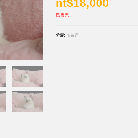
nt$
18,000
已售完
分類:
布偶貓